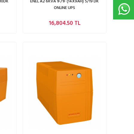
/10DK
ENEL A2 6KVA 1F/1F (14X9AH) 5/19 DK
ONLINE UPS
16,804.50 TL