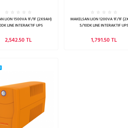
N LION 1500VA 1F/1F (2X9AH)
MAKELSAN LION 1200VA 1F/1F (2
0DK LINE INTERAKTIF UPS
5/10DK LINE INTERAKTIF UP
2,542.50 TL
1,791.50 TL
İ