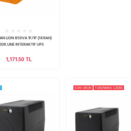
N LION 850VA 1F/1F (1X9AH)
0DK LINE INTERAKTIF UPS
1,171.50 TL
İ
SON ÜRÜN
TÜKENMEK ÜZERE