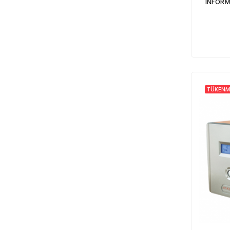
INFORM
TÜKENM