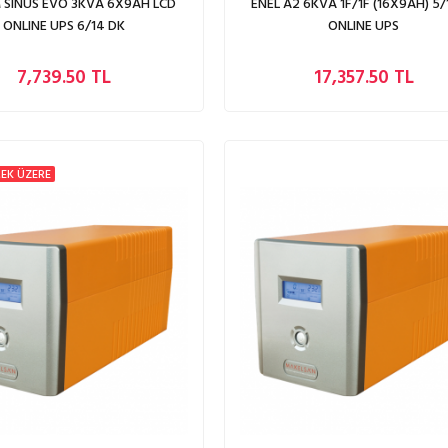
 SINUS EVO 3KVA 6X9AH LCD
ENEL A2 6KVA 1F/1F (16X9AH) 5
ONLINE UPS 6/14 DK
ONLINE UPS
7,739.50 TL
17,357.50 TL
EK ÜZERE