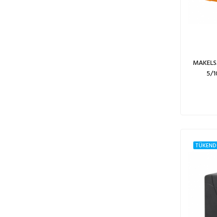
MAKELSA
5/1
TÜKEND