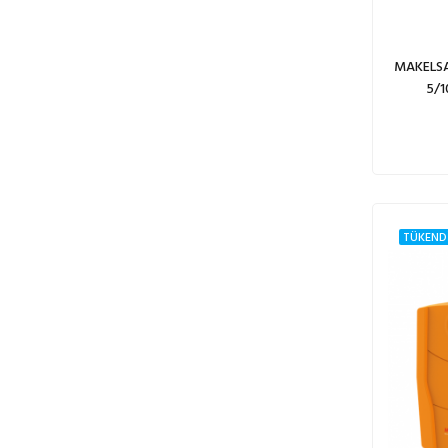
MAKELSA
5/1
TÜKEND