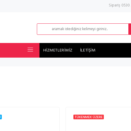
Sipariş 0530
HİZMETLERİMİZ
İLETİŞİM
İ
TÜKENMEK ÜZERE