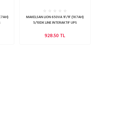
X7AH)
MAKELSAN LION 650VA 1F/1F (1X7AH)
S
5/10DK LINE INTERAKTIF UPS
928.50 TL