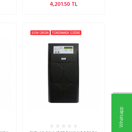
4,201.50 TL
SON ÜRÜN
TÜKENMEK ÜZERE
W
h
a
t
s
a
p
p
D
e
s
t
e
k
H
a
t
t