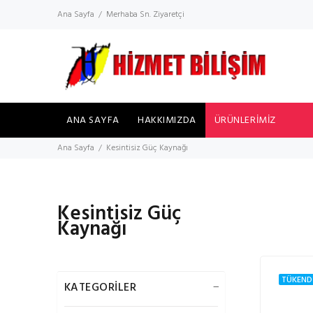
Ana Sayfa
Merhaba Sn. Ziyaretçi
ANA SAYFA
HAKKIMIZDA
ÜRÜNLERİMİZ
Ana Sayfa
Kesintisiz Güç Kaynağı
Kesintisiz Güç
Kaynağı
TÜKEND
KATEGORİLER