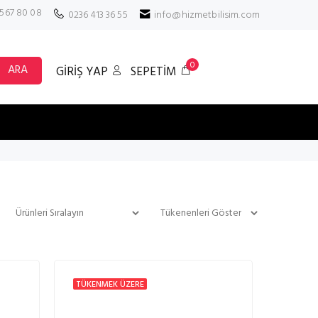
 567 80 08
0236 413 36 55
info@hizmetbilisim.com
0
ARA
GİRİŞ YAP
SEPETİM
TÜKENMEK ÜZERE