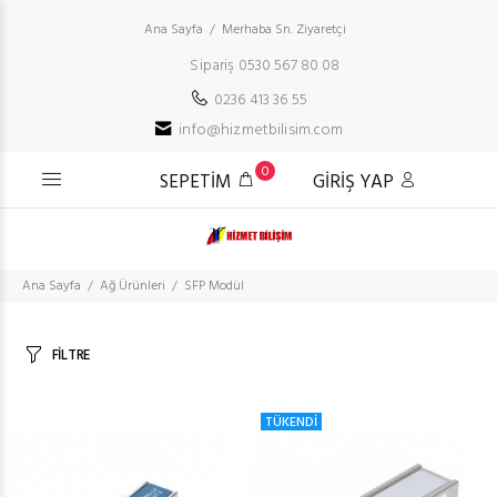
Ana Sayfa
Merhaba Sn. Ziyaretçi
Sipariş 0530 567 80 08
0236 413 36 55
info@hizmetbilisim.com
0
SEPETİM
GİRİŞ YAP
Ana Sayfa
Ağ Ürünleri
SFP Modül
FİLTRE
TÜKENDİ