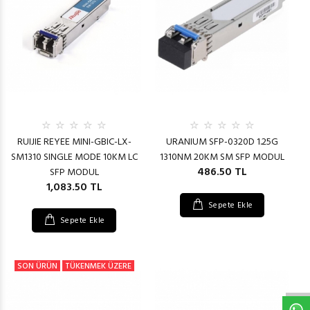
RUIJIE REYEE MINI-GBIC-LX-
URANIUM SFP-0320D 1.25G
SM1310 SINGLE MODE 10KM LC
1310NM 20KM SM SFP MODUL
486.50 TL
SFP MODUL
1,083.50 TL
Sepete Ekle
Sepete Ekle
W
h
t
s
a
p
p
D
e
s
e
H
a
t
t
SON ÜRÜN
TÜKENMEK ÜZERE