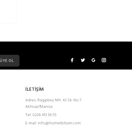
ÜYE OL
İLETİŞİM
Adres:
Ragıpbey Mh. 43 Sk. No:7
Akhisar/Manisa
Tel:
0236 413 36 55
E-mail:
info@hizmetbilisim.com