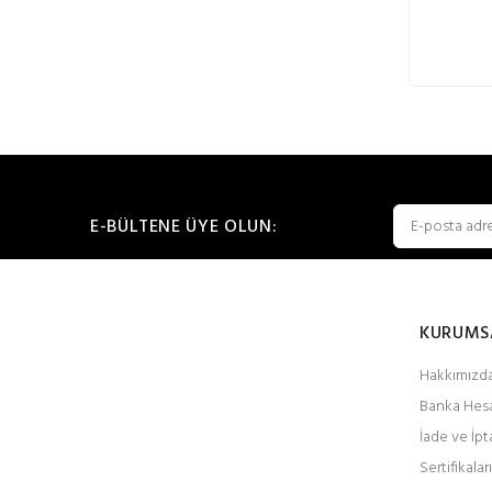
E-BÜLTENE ÜYE OLUN:
KURUMS
Hakkımızd
Banka Hesa
İade ve İpt
Sertifikalar