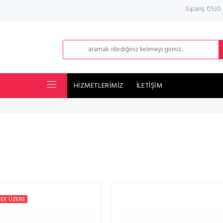
Sipariş 0530
HİZMETLERİMİZ
İLETİŞİM
EK ÜZERE