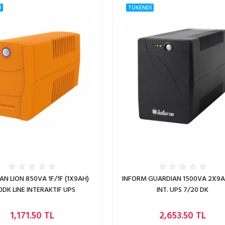
İ
TÜKENDİ
N LION 850VA 1F/1F (1X9AH)
INFORM GUARDIAN 1500VA 2X9A
0DK LINE INTERAKTIF UPS
INT. UPS 7/20 DK
1,171.50 TL
2,653.50 TL