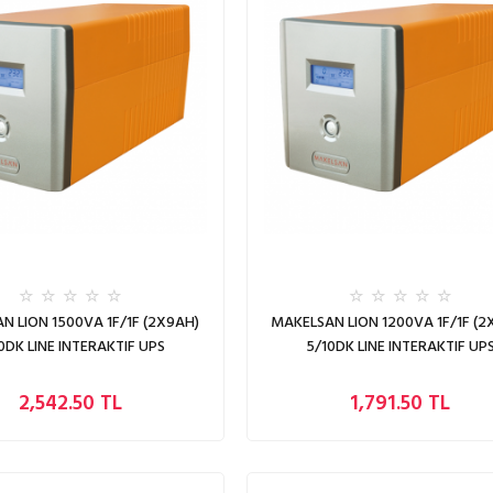
N LION 1500VA 1F/1F (2X9AH)
MAKELSAN LION 1200VA 1F/1F (2
0DK LINE INTERAKTIF UPS
5/10DK LINE INTERAKTIF UP
2,542.50 TL
1,791.50 TL