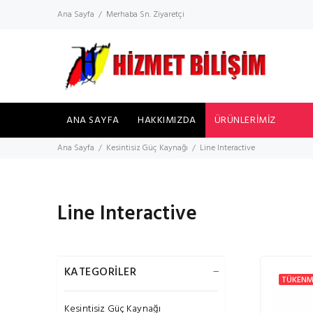
Ana Sayfa
Merhaba Sn. Ziyaretçi
ANA SAYFA
HAKKIMIZDA
ÜRÜNLERİMİZ
Ana Sayfa
Kesintisiz Güç Kaynağı
Line Interactive
Line Interactive
KATEGORİLER
TÜKENM
Kesintisiz Güç Kaynağı