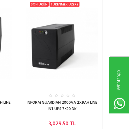
SON ÜRÜN
TÜKENMEK ÜZERE
W
h
a
t
s
a
p
p
D
e
s
t
e
k
H
a
t
t
H LINE
INFORM GUARDIAN 2000VA 2X9AH LINE
INT.UPS 7/20 DK
3,029.50 TL