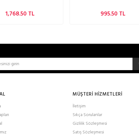
1,768.50 TL
995.50 TL
AL
MÜŞTERİ HİZMETLERİ
a
İletişim
pları
Sıkça Sorulanlar
al
Gizlilik Sözleşmesi
ımız
Satış Sözleşmesi