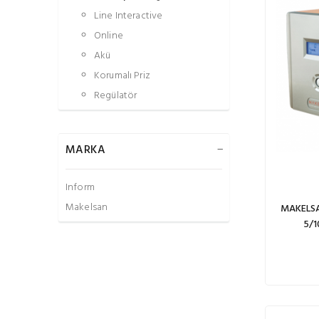
Line Interactive
Online
Akü
Korumalı Priz
Regülatör
MARKA
Inform
Makelsan
MAKELSA
5/1