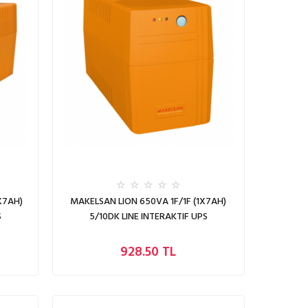
X7AH)
MAKELSAN LION 650VA 1F/1F (1X7AH)
S
5/10DK LINE INTERAKTIF UPS
928.50 TL