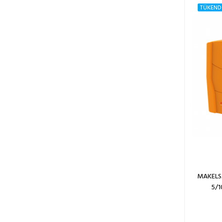
TÜKEND
MAKELSA
5/1