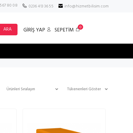
 567 80 08
0236 413 36 55
info@hizmetbilisim.com
0
ARA
GİRİŞ YAP
SEPETİM