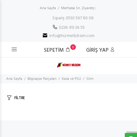
Ana Sayfa
Merhaba Sn. Ziyaretçi
Sipariş 0530 567 80 08
0236 413 36 55
info@hizmetbilisim.com
0
SEPETİM
GİRİŞ YAP
Ana Sayfa
Bilgisayar Parçaları
Kasa ve PSU
Slim
FİLTRE
W
h
t
s
a
p
p
D
e
s
e
H
a
t
t